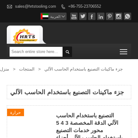

sales@hrtstooling.com
+86-755-23706552









العربية
Togg

جزء ماكينات التصنيع باستخدام الحاسب الآلي
>
المنتجات
>
منزل
جزء ماكينات التصنيع باستخدام الحاسب الآلي
حرارة
التصنيع باستخدام الحاسب
الآلي الدقة المخصصة 3 4 5
محور خدمات التصنيع
باستخدام الحاسب الآلي أجزاء